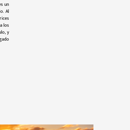
es un
o. Al
rices
a los
lo, y
egado