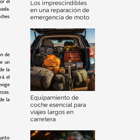
or el
Los imprescindibles
vada.
en una reparación de
oches
emergencia de moto
ón de
de un
de la
rá el
exige
ezas.
Equipamiento de
de la
coche esencial para
viajes largos en
carretera
junto