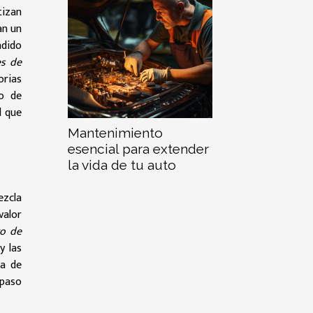
tizan
an un
ndido
es de
orias
to de
l que
Mantenimiento
esencial para extender
la vida de tu auto
ezcla
valor
o de
y las
da de
 paso