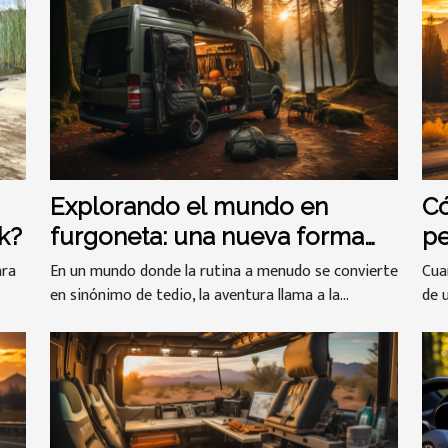
Explorando el mundo en
Có
k?
furgoneta: una nueva forma
pe
de viajar
ara
En un mundo donde la rutina a menudo se convierte
Cua
en sinónimo de tedio, la aventura llama a la...
de u