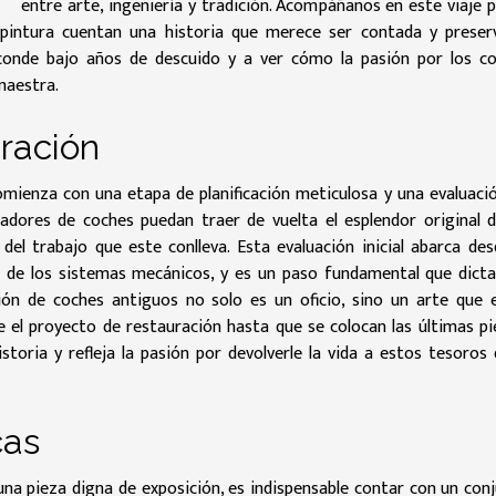
entre arte, ingeniería y tradición. Acompáñanos en este viaje p
 pintura cuentan una historia que merece ser contada y preser
sconde bajo años de descuido y a ver cómo la pasión por los c
maestra.
ración
ienza con una etapa de planificación meticulosa y una evaluaci
radores de coches puedan traer de vuelta el esplendor original 
del trabajo que este conlleva. Esta evaluación inicial abarca des
o de los sistemas mecánicos, y es un paso fundamental que dicta
ión de coches antiguos no solo es un oficio, sino un arte que 
 el proyecto de restauración hasta que se colocan las últimas pi
toria y refleja la pasión por devolverle la vida a estos tesoros 
cas
na pieza digna de exposición, es indispensable contar con un con