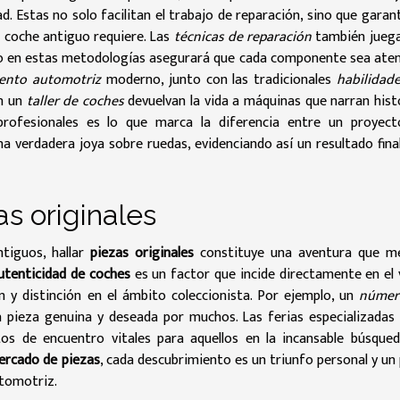
ad. Estas no solo facilitan el trabajo de reparación, sino que garan
 coche antiguo requiere. Las
técnicas de reparación
también jueg
o en estas metodologías asegurará que cada componente sea ate
ento automotriz
moderno, junto con las tradicionales
habilidad
en un
taller de coches
devuelvan la vida a máquinas que narran hist
rofesionales es lo que marca la diferencia entre un proyec
a verdadera joya sobre ruedas, evidenciando así un resultado fina
s originales
tiguos, hallar
piezas originales
constituye una aventura que m
utenticidad de coches
es un factor que incide directamente en el 
n y distinción en el ámbito coleccionista. Por ejemplo, un
númer
a pieza genuina y deseada por muchos. Las ferias especializadas 
os de encuentro vitales para aquellos en la incansable búsque
ercado de piezas
, cada descubrimiento es un triunfo personal y un
utomotriz.