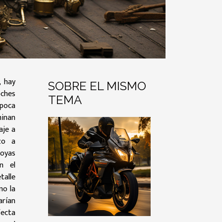
, hay
SOBRE EL MISMO
oches
TEMA
época
minan
aje a
zo a
joyas
n el
talle
mo la
arían
fecta