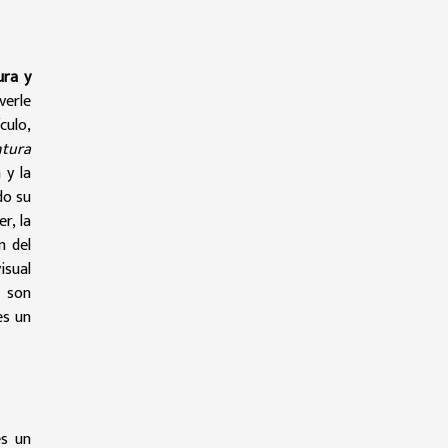
ura y
verle
culo,
ntura
 y la
do su
r, la
n del
isual
 son
es un
es un