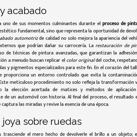
a y acabado
nza uno de sus momentos culminantes durante el
proceso de pint
estético fundamental, sino que representa la oportunidad de devol
abado automotriz
de calidad no solo mejora la apariencia del vehí
xternos que podrían dañar su carrocería. La
restauración de pi
so de técnicas de pintura avanzadas, que garantizan la adhesión
ación a menudo buscan replicar el
color original
del coche, respetan
as y pigmentos especializados para este fin. En el corazón del talle
ue proporciona un entorno controlado que evita la contaminació
Este meticuloso procedimiento no solo refleja la transformación v
o la elección acertada de matices y métodos de aplicación
e de un automóvil con historia. Al final del proceso, el resultado 
 captura las miradas y revive la esencia de una época.
a joya sobre ruedas
trasciende el mero hecho de devolverle el brillo a un objeto; 